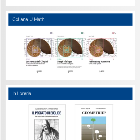
Collana U Math
In libreria