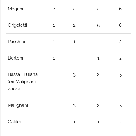
Magrini
2
2
2
6
Grigoletti
1
2
5
8
Paschini
1
1
2
Bertoni
1
1
2
Bassa Friulana
3
2
5
(ex Malignani
2000)
Malignani
3
2
5
Galilei
1
1
2