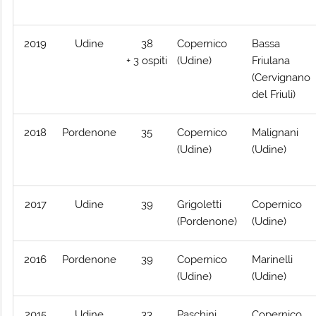
2019
Udine
38
Copernico
Bassa
+ 3 ospiti
(Udine)
Friulana
(Cervignano
del Friuli)
2018
Pordenone
35
Copernico
Malignani
(Udine)
(Udine)
2017
Udine
39
Grigoletti
Copernico
(Pordenone)
(Udine)
2016
Pordenone
39
Copernico
Marinelli
(Udine)
(Udine)
2015
Udine
33
Paschini
Copernico