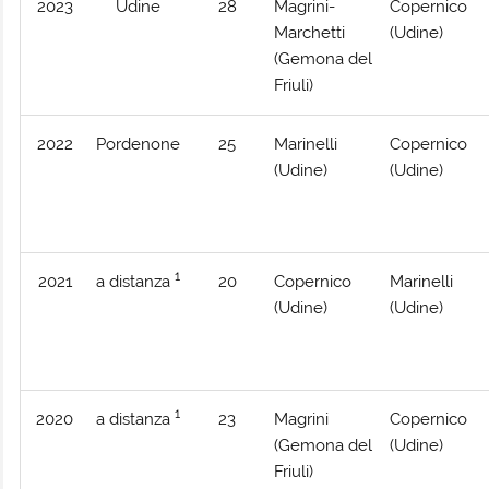
2023
Udine
28
Magrini-
Copernico
Marchetti
(Udine)
(Gemona del
Friuli)
2022
Pordenone
25
Marinelli
Copernico
(Udine)
(Udine)
1
2021
a distanza
20
Copernico
Marinelli
(Udine)
(Udine)
1
2020
a distanza
23
Magrini
Copernico
(Gemona del
(Udine)
Friuli)