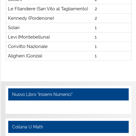
Le FIlandiere (San Vito al Tagliamento)
2
Kennedy (Pordenone)
2
Solari
1
Levi (Montebelluna)
1
Convitto Nazionale
1
Alighieri (Gorizia)
1
Nuovo Libro “Insiemi Numerici”
Collana U Math