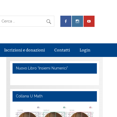
Iscrizioni e donazioni
Contatti
Login
Nuovo Libro “Insiemi Numerici”
Collana U Math