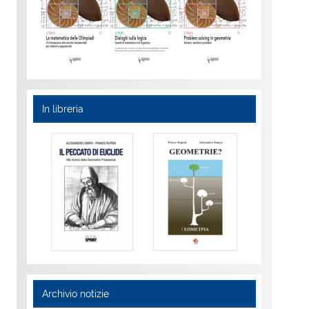
In libreria
Archivio notizie