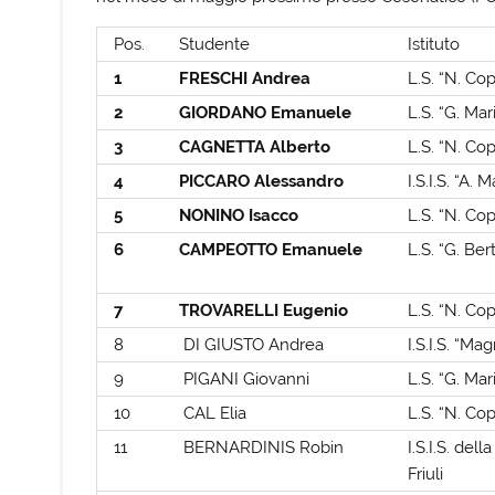
Pos.
Studente
Istituto
1
FRESCHI Andrea
L.S. “N. Co
2
GIORDANO Emanuele
L.S. “G. Mar
3
CAGNETTA Alberto
L.S. “N. Co
4
PICCARO Alessandro
I.S.I.S. “A.
5
NONINO Isacco
L.S. “N. Co
6
CAMPEOTTO Emanuele
L.S. “G. Be
7
TROVARELLI Eugenio
L.S. “N. Co
8
DI GIUSTO Andrea
I.S.I.S. “Ma
9
PIGANI Giovanni
L.S. “G. Mar
10
CAL Elia
L.S. “N. Co
11
BERNARDINIS Robin
I.S.I.S. del
Friuli