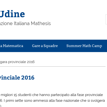
Udine
zione Italiana Mathesis
la Matematica
Gare a Squadre
Summer Math Camp
a gara provinciale 2016
vinciale 2016
i migliori 15 studenti che hanno partecipato alla fase provinciale
6. I primi sette sono ammessi alla fase nazionale che si svolgerà
).