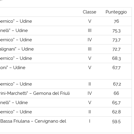
Classe
Punteggio
pernico” – Udine
V
76
inelli” – Udine
III
75,3
pernico” – Udine
IV
73,7
 Malignani” – Udine
III
72,7
pernico” – Udine
V
68,3
rtoni” – Udine
V
67,7
pernico” – Udine
II
67,2
grini-Marchetti” – Gemona del Friuli
IV
66
inelli” – Udine
V
65,7
pernico” – Udine
II
62,8
la Bassa Friulana – Cervignano del
I
59,5