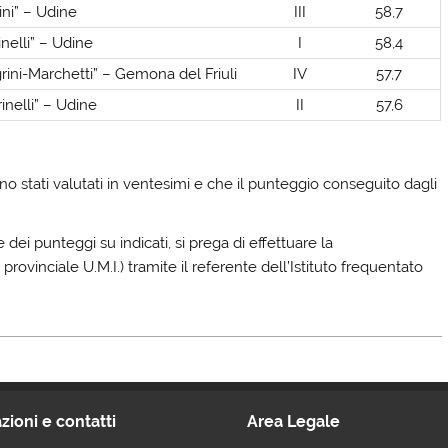
lini” – Udine
III
58,7
inelli” – Udine
I
58,4
agrini-Marchetti” – Gemona del Friuli
IV
57,7
inelli” – Udine
II
57,6
no stati valutati in ventesimi e che il punteggio conseguito dagli
ei punteggi su indicati, si prega di effettuare la
rovinciale U.M.I.) tramite il referente dell’Istituto frequentato
zioni e contatti
Area Legale