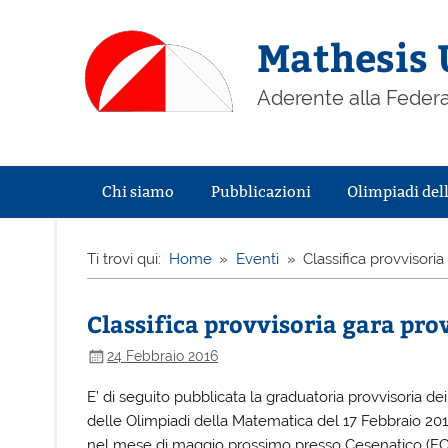
Mathesis 
Aderente alla Federa
Chi siamo
Pubblicazioni
Olimpiadi del
Ti trovi qui:
Home
Eventi
Classifica provvisori
Classifica provvisoria gara pro
24 Febbraio 2016
E’ di seguito pubblicata la graduatoria provvisoria de
delle Olimpiadi della Matematica del 17 Febbraio 201
nel mese di maggio prossimo presso Cesenatico (FC