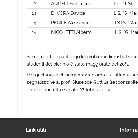
12
ANGELI Francesco
L.C. “J. Stel
13
DI VORA Davide
L.S. “G. Mar
14
PECILE Alessandro
I.S.I.S. “M
15
NICOLETTI Alberto
L.S. “G. Mar
Si ricorda che i punteggi dei problemi dimostrativi so
studenti del biennio è stato maggiorato del 20%.
Per qualunque chiarimento/reclamo sull’attribuzione d
segnalazione al prof. Giuseppe Guttilla (responsabile p
entro e non oltre sabato 27 febbraio p.v.
Link utili
Informa