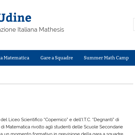
Udine
zione Italiana Mathesis
la Matematica
Gare a Squadre
Summer Math Camp
l Liceo Scientifico “Copernico” e dell’I.T.C. “Degnanti” di
 di Matematica rivolto agli studenti delle Scuole Secondarie
enta un momento formativo in previsione della gara a squadre