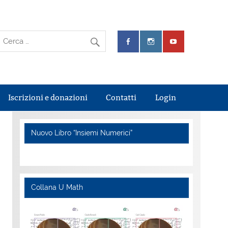
Iscrizioni e donazioni
Contatti
Login
Nuovo Libro “Insiemi Numerici”
Collana U Math