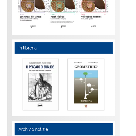
In libreria
Archivio notizie