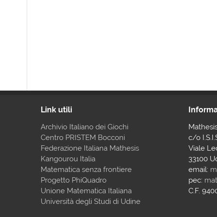
Link utili
Informa
Archivio Italiano dei Giochi
Mathesi
Centro PRISTEM Bocconi
c/o I.S.I
Federazione Italiana Mathesis
Viale Le
Kangourou Italia
33100 U
Matematica senza frontiere
email:
m
Progetto PhiQuadro
pec:
mat
Unione Matematica Italiana
C.F. 94
Università degli Studi di Udine