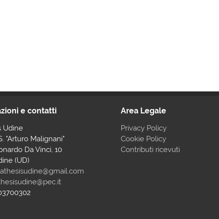
zioni e contatti
Area Legale
s Udine
Privacy Policy
.S. "Arturo Malignani"
Cookie Policy
onardo Da Vinci, 10
Contributi ricevuti
dine (UD)
athesisudine@gmail.com
hesisudine@pec.it
003700302